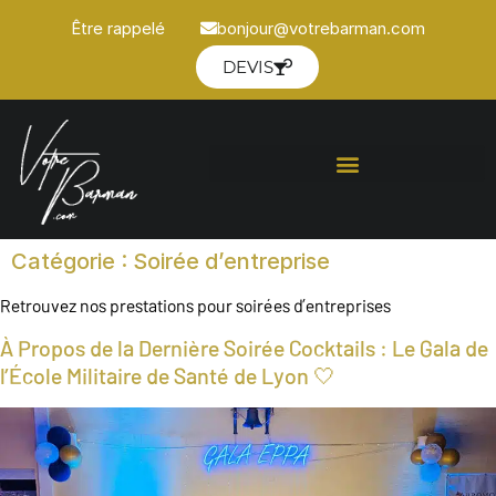
Être rappelé
bonjour@votrebarman.com
DEVIS
Catégorie :
Soirée d’entreprise
Retrouvez nos prestations pour soirées d’entreprises
À Propos de la Dernière Soirée Cocktails : Le Gala de
l’École Militaire de Santé de Lyon 🤍