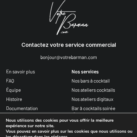
Contactez votre service commercial
bonjour@votrebarman.com
En savoir plus
Nos services
FAQ
Nos bars à cocktail
Équipe
Nos ateliers cocktails
Histoire
Nos ateliers digitaux
Documentation
Bar à cocktails soirée
d’entreprise
Actualités
Nous utilisons des cookies pour vous offrir la meilleure
expérience sur notre site.
Les recettes de cocktails
Vous pouvez en savoir plus sur les cookies que nous utilisons ou
Nous rejoindre
les désactiver dans les
réglages
.