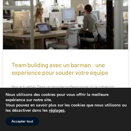
Team building avec un barman : une
expérience pour souder votre équipe
Nos actualités Dans un monde professionnel où la cohésion
d’équipe et la communication sont essentielles à la réussite,
Nous utilisons des cookies pour vous offrir la meilleure
les activités de team building sont devenues
expérience sur notre site.
Vous pouvez en savoir plus sur les cookies que nous utilisons ou
les désactiver dans les
réglages
.
LIRE L'ARTICLE »
Accepter tout
29 novembre 2024
Aucun commentaire