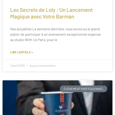
Les Secrets de Loly : Un Lancement
Magique avec Votre Barman
Nos actualités La semaine dernière, nous avons eu le grand
plaisir de participer à un événement exceptionnel organisé
au studio With Us Paris, pour le
LIRE L'ARTICLE »
2 avril 2025
Aucun commentaire
ÉVÉNEMENT PROFESSIONNEL